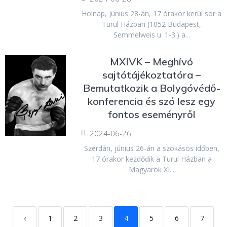
Holnap, június 28-án, 17 órakor kerül sor a
Turul Házban (1052 Budapest,
Semmelweis u. 1-3.) a...
MXIVK – Meghívó
sajtótájékoztatóra –
Bemutatkozik a Bolygóvédő-
konferencia és szó lesz egy
fontos eseményről
2024-06-26
Szerdán, június 26-án a szokásos időben,
17 órakor kezdődik a Turul Házban a
Magyarok XI...
‹
1
2
3
4
5
6
7