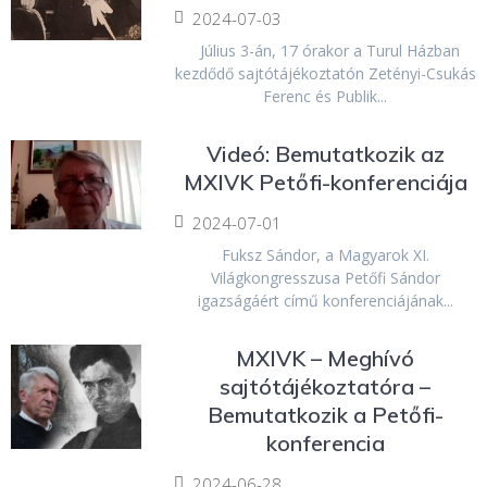
2024-07-03
Július 3-án, 17 órakor a Turul Házban
kezdődő sajtótájékoztatón Zetényi-Csukás
Ferenc és Publik...
Videó: Bemutatkozik az
MXIVK Petőfi-konferenciája
2024-07-01
Fuksz Sándor, a Magyarok XI.
Világkongresszusa Petőfi Sándor
igazságáért című konferenciájának...
MXIVK – Meghívó
sajtótájékoztatóra –
Bemutatkozik a Petőfi-
konferencia
2024-06-28