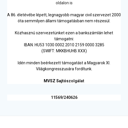
oldalon is
A 86. életévébe lépett, legnagyobb magyar civil szervezet 2000
óta semmilyen állami támogatásban nem részesül.
Közhasznú szervezetünket ezen a bankszámlán lehet
támogatni:
IBAN: HU53 1030 0002 2010 2159 0000 3285
(SWIFT: MKKBHUHB XXX)
Idén minden beérkezett támogatást a Magyarok XI.
Világkongresszusára fordítunk.
MVSZ Sajtós
zolgálat
11569/240626