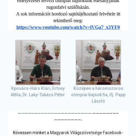
elhelyezését tervezi olimpiai bajnokunk édesanyjának
rugonfalvi szülőházán.
A sok információt hordozó sajtótájékoztató felvétele itt
tekinthető meg:
https://www.youtube.com/watch?
v=lVGa7_x3YF0
Kpovács-Hárs Klári, Ertsey
Középen a háromszoros
Attila, Dr. Laky-Takács Péter
olimpiai bajnok fia, ifj. Papp
László
——————————
——————————
——-
———————–
————————-
Kövessen minke
t a Magyarok Világszövetsége Facebook-