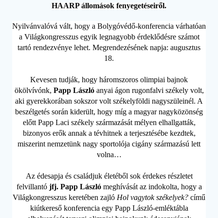
HAARP állomások fenyegetéseiről.
Nyilvánvalóvá vált, hogy a Bolygóvédő-konferencia várhatóan
a Világkongresszus egyik legnagyobb érdeklődésre számot
tartó rendezvénye lehet. Megrendezésének napja: augusztus
18.
Kevesen tudják, hogy háromszoros olimpiai bajnok
ökölvívónk,
Papp László
anyai ágon rugonfalvi székely volt,
aki gyerekkorában sokszor volt székelyföldi nagyszüleinél. A
beszélgetés során kiderült, hogy míg a magyar nagyközönség
előtt Papp Laci székely származását mélyen elhallgatták,
bizonyos erők annak a tévhitnek a terjesztésébe kezdtek,
miszerint nemzetünk nagy sportolója cigány származású lett
volna…
Az édesapja és családjuk életéből sok érdekes részletet
felvillantó
jfj. Papp László
meghívását az indokolta, hogy a
Világkongresszus keretében zajló
Hol vagytok székelyek?
című
kiútkereső konferencia egy Papp László-emléktábla