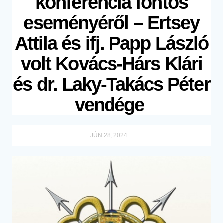
konferencia fontos
eseményéről – Ertsey
Attila és ifj. Papp László
volt Kovács-Hárs Klári
és dr. Laky-Takács Péter
vendége
JÚN 28, 2024