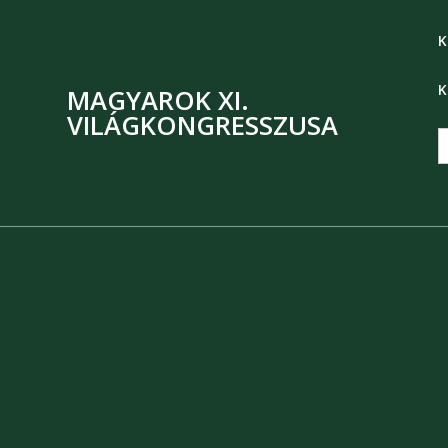
K
K
MAGYAROK XI.
VILÁGKONGRESSZUSA
S
f