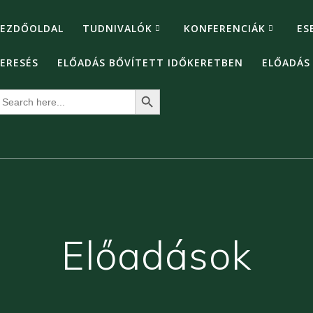
EZDŐOLDAL
TUDNIVALÓK
KONFERENCIÁK
ES
ERESÉS
ELŐADÁS BŐVÍTETT IDŐKERETBEN
ELŐADÁS
Search Button
earch
or:
Előadások