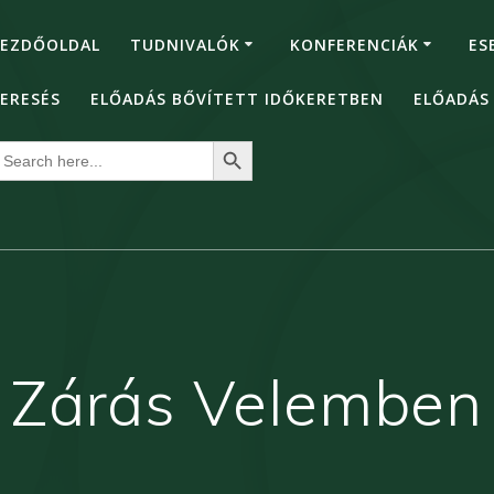
EZDŐOLDAL
TUDNIVALÓK
KONFERENCIÁK
ES
ERESÉS
ELŐADÁS BŐVÍTETT IDŐKERETBEN
ELŐADÁS
Search Button
earch
or:
Zárás Velemben