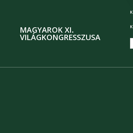
K
K
MAGYAROK XI.
VILÁGKONGRESSZUSA
S
f