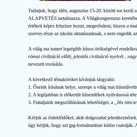
Tudatjuk, hogy idén, augusztus 15-20. között sor kerül
ALAPVETÉS tartalmazza. A Világkongresszus keretében s
értékeit képes felszínre hozni, megerősíteni, hiszen a m
szerves része az iskolai oktatásunknak, s nem engedik a
A világ ma ismert legrégibb írásos örökségével rendelke
római civilizáció előtti, jelentős civilizáció nyelvét…vagy
nevezett rovásírás.
A következő témaköröket kívánjuk tárgyalni:
1. Őseink írásának helye, szerepe a világ mai írásművel
2. A legújabban is előkerült írásemlékek nyilvánossá tét
3. Fiataljaink megszólításának lehetőségei, a
„Ha nincsen
Kérjük az érdeklődőket, akik dolgozattal jelentkeznének
úgy kérjük, hogy azt jpg-formátumban külön csatolják. 