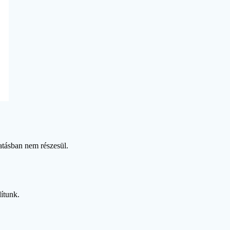
atásban nem részesül.
ítunk.