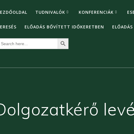
EZDŐOLDAL
TUDNIVALÓK
KONFERENCIÁK
ES
ERESÉS
ELŐADÁS BŐVÍTETT IDŐKERETBEN
ELŐADÁS
Search Button
earch
or:
Dolgozatkérő levé