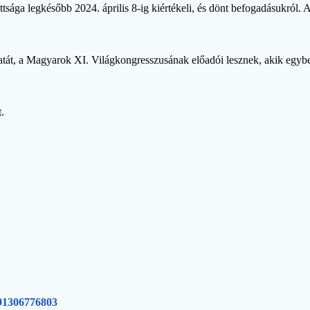
tsága legkésőbb 2024. április 8-ig kiértékeli, és dönt befogadásukról.
tát, a Magyarok XI. Világkongresszusának előadói lesznek, akik egybe
.
91306776803