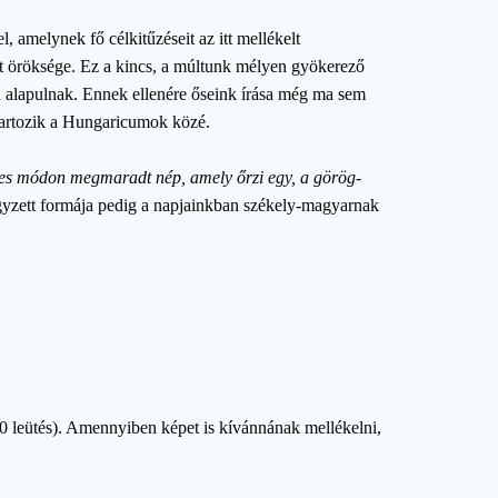
, amelynek fő célkitűzéseit az itt mellékelt
t öröksége. Ez a kincs, a múltunk mélyen gyökerező
kön alapulnak. Ennek ellenére őseink írása még ma sem
 tartozik a Hungaricumok közé.
yes módon megmaradt nép, amely őrzi egy, a görög-
egyzett formája pedig a napjainkban székely-magyarnak
00 leütés). Amennyiben képet is kívánnának mellékelni,