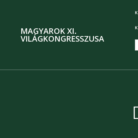
K
K
MAGYAROK XI.
VILÁGKONGRESSZUSA
S
f