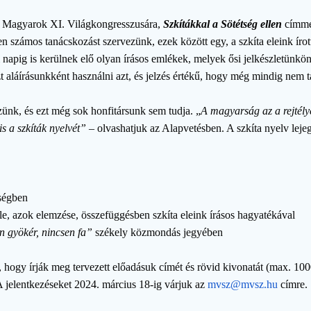
 a Magyarok XI. Világkongresszusára,
Szkítákkal a Sötétség ellen
címmel
zámos tanácskozást szervezünk, ezek között egy, a szkíta eleink írot
ai napig is kerülnek elő olyan írásos emlékek, melyek ősi jelkészletün
zt aláírásunkként használni azt, és jelzés értékű, hogy még mindig nem
zünk, és ezt még sok honfitársunk sem tudja. „
A magyarság az a rejtél
is a szkíták nyelvét”
– olvashatjuk az Alapvetésben. A szkíta nyelv lej
tségben
ele, azok elemzése, összefüggésben szkíta eleink írásos hagyatékával
 gyökér, nincsen fa”
székely közmondás jegyében
, hogy írják meg tervezett előadásuk címét és rövid kivonatát (max. 10
A jelentkezéseket 2024. március 18-ig várjuk az
mvsz@mvsz.hu
címre.