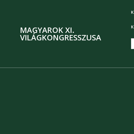
K
K
MAGYAROK XI.
VILÁGKONGRESSZUSA
S
f