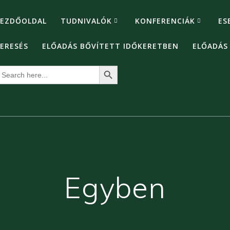
EZDŐOLDAL
TUDNIVALÓK
KONFERENCIÁK
ES
ERESÉS
ELŐADÁS BŐVÍTETT IDŐKERETBEN
ELŐADÁS
Search Button
earch
or:
Egyben