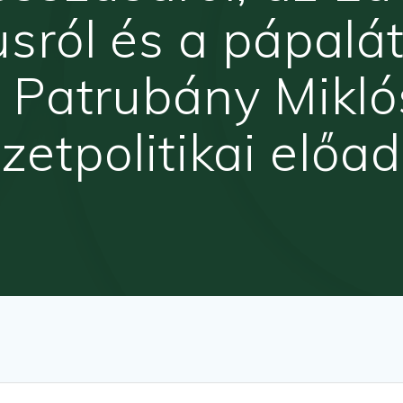
sról és a pápalát
 Patrubány Mikló
etpolitikai előa