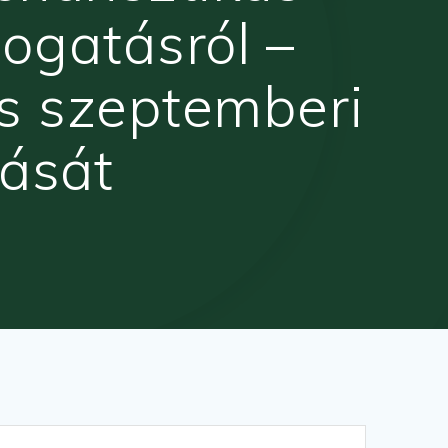
ogatásról –
s szeptemberi
dását