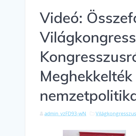
Videó: Összef
Világkongress
Kongresszusró
Meghekkelték 
nemzetpolitik
admin_vzFD93-wN
Világkongresszu