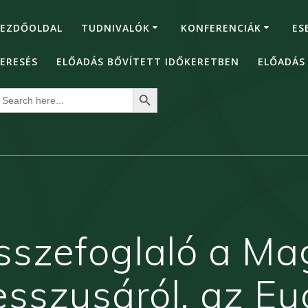
EZDŐOLDAL
TUDNIVALÓK
KONFERENCIÁK
ES
ERESÉS
ELŐADÁS BŐVÍTETT IDŐKERETBEN
ELŐADÁS
Search Button
earch
or:
sszefoglaló a Ma
sszusáról, az Eu