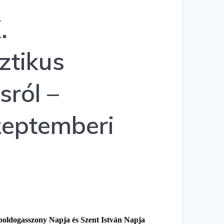
.
ztikus
sról –
zeptemberi
oldogasszony Napja és Szent István Napja