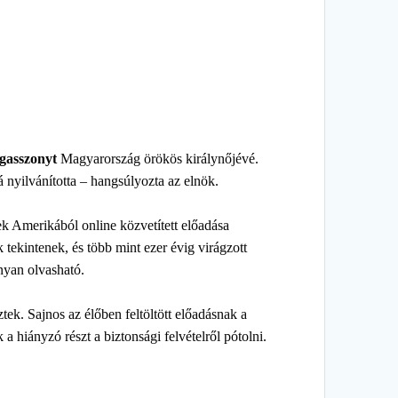
gasszonyt
Magyarország örökös királynőjévé.
 nyilvánította – hangsúlyozta az elnök.
ek Amerikából online közvetített előadása
ak tekintenek, és több mint ezer évig virágzott
nyan olvasható.
tek. Sajnos az élőben feltöltött előadásnak a
 hiányzó részt a biztonsági felvételről pótolni.