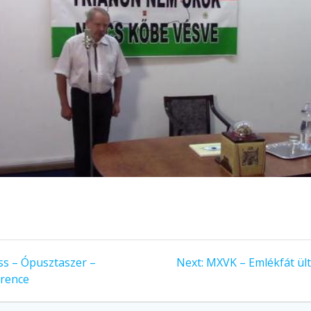
s – Ópusztaszer –
Next:
MXVK – Emlékfát ül
erence