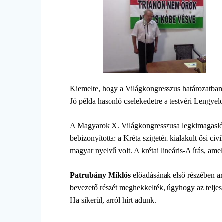
Kiemelte, hogy a Világkongresszus határozatban
Jó példa hasonló cselekedetre a testvéri Lengyel
A Magyarok X. Világkongresszusa legkimagasló
bebizonyította: a Kréta szigetén kialakult ősi civi
magyar nyelvű volt. A krétai lineáris-A írás, a
Patrubány Miklós
előadásának első részében arr
bevezető részét meghekkelték, úgyhogy az teljese
Ha sikerül, arról hírt adunk.