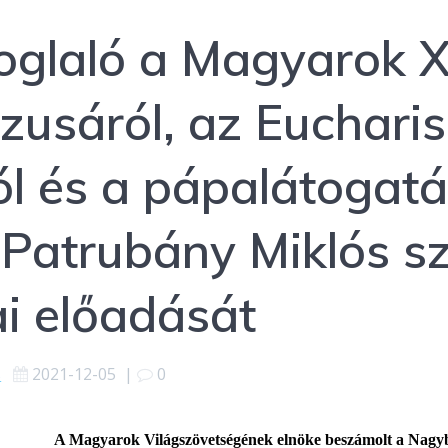
oglaló a Magyarok X
zusáról, az Eucharis
l és a pápalátogatá
Patrubány Miklós s
ai előadását
s
2021-12-05
|
0
A Magyarok Világszövetségének elnöke beszámolt a Nagyb