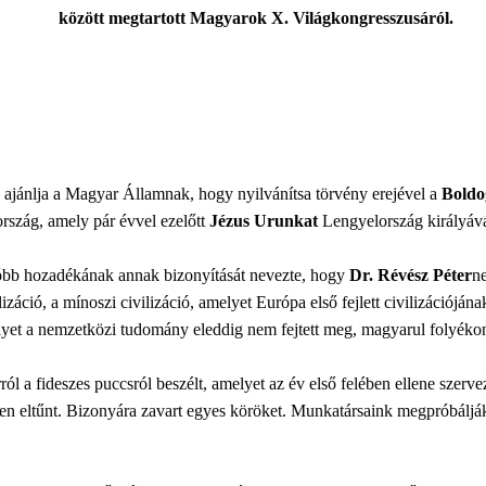
között megtartott Magyarok X. Világkongresszusáról.
 ajánlja a Magyar Államnak, hogy nyilvánítsa törvény erejével a
Boldo
ország, amely pár évvel ezelőtt
Jézus Urunkat
Lengyelország királyává
bb hozadékának annak bizonyítását nevezte, hogy
Dr. Révész Péter
n
lizáció, a mínoszi civilizáció, amelyet Európa első fejlett civilizációján
melyet a nemzetközi tudomány eleddig nem fejtett meg, magyarul folyéko
ól a fideszes puccsról beszélt, amelyet az év első felében ellene szervez
n eltűnt. Bizonyára zavart egyes köröket. Munkatársaink megpróbálják a