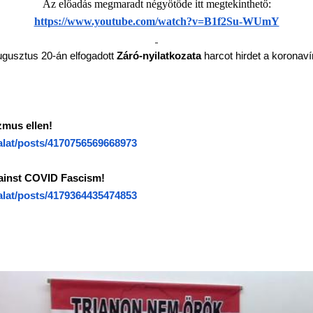
Az előadás megmaradt négyötöde itt megtekinthető:
https://www.youtube.com/watch?
v=B1f2Su-WUmY
gusztus 20-án elfogadott
Záró-nyilatkozata
harcot hirdet a koronaví
zmus ellen!
lat/posts/
4170756569668973
gainst COVID Fascism!
lat/posts/
4179364435474853