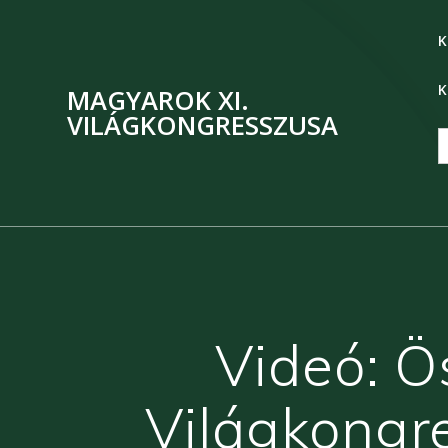
K
K
MAGYAROK XI.
VILÁGKONGRESSZUSA
S
f
Videó: Ö
Világkongre