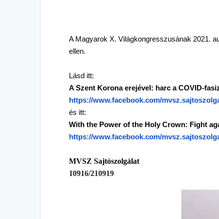
A Magyarok X. Világkongresszusának 2021. au
ellen.
Lásd itt:
A Szent Korona erejével: harc a COVID-fasi
https://www.facebook.com/
mvsz
.
sajtoszolga
és itt:
With the Power of the Holy Crown: Fight a
https://www.facebook.com/
mvsz
.
sajtoszolga
MVSZ
Sajtószolgálat
10916/210919