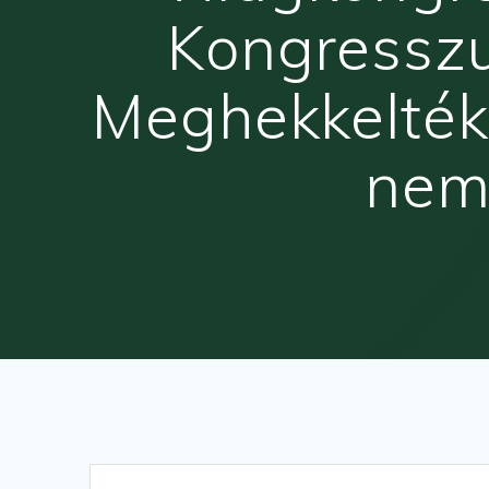
Kongresszu
Meghekkelték
nemz