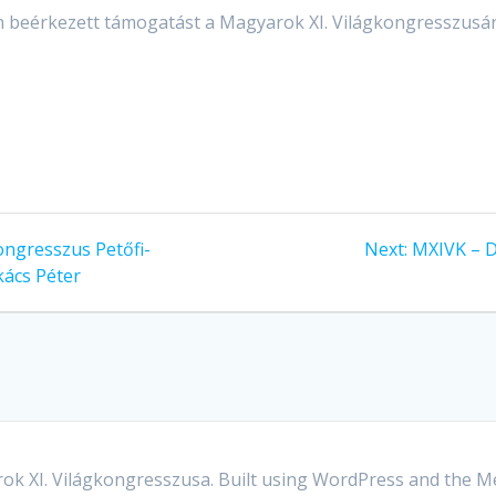
 beérkezett támogatást a Magyarok XI. Világkongresszusár
kongresszus Petőfi-
Next:
MXIVK – D
kács Péter
k XI. Világkongresszusa. Built using WordPress and the
Me