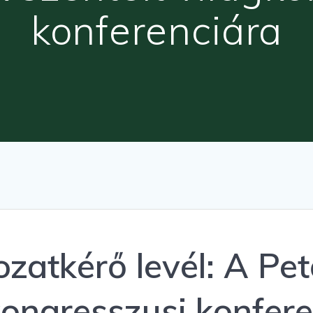
konferenciára
zatkérő levél: A Pe
kongresszusi konfer