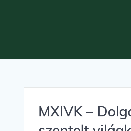
MXIVK – Dolgo
szentelt világ