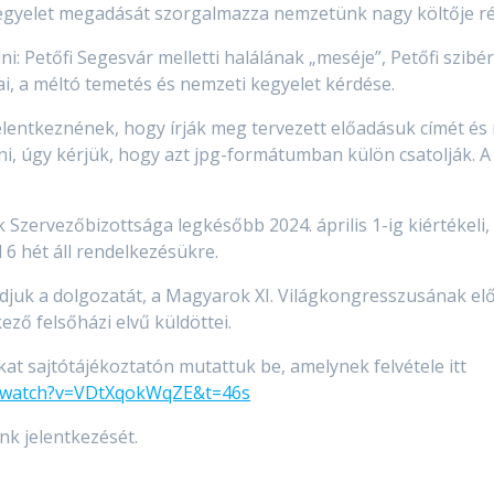
egyelet megadását szorgalmazza nemzetünk nagy költője ré
: Petőfi Segesvár melletti halálának „meséje”, Petőfi szibé
i, a méltó temetés és nemzeti kegyelet kérdése.
elentkeznének, hogy írják meg tervezett előadásuk címét és r
, úgy kérjük, hogy azt jpg-formátumban külön csatolják. A 
 Szervezőbizottsága legkésőbb 2024. április 1-ig kiértékeli
6 hét áll rendelkezésükre.
juk a dolgozatát, a Magyarok XI. Világkongresszusának elő
ző felsőházi elvű küldöttei.
at sajtótájékoztatón mutattuk be, amelynek felvétele itt
m/watch?v=VDtXqokWqZE&t=46s
nk jelentkezését.