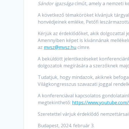
Sándor igazsága
címűt, amely a nemzeti k
A következő témaköröket kívánjuk tárgyalni
honvédjeinek emléke, Petőfi leszármazotta
Kérjük az érdeklődőket, akik dolgozattal j
Amennyiben képet is kívánnának mellékelni
az
mvsz@mvsz.hu
címre.
A beküldött jelentkezéseket konferenciánk
dolgozatok megírására a szerzőknek majd 
Tudatjuk, hogy mindazok, akiknek befogad
Világkongresszus szavazati joggal rendelke
A konferenciával kapcsolatos gondolataink
megtekinthető:
https://www.youtube.co
Szeretettel várjuk érdeklődő nemzettársai
Budapest, 2024. február 3.