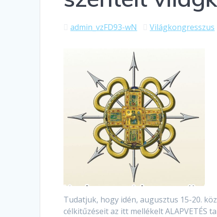
admin_vzFD93-wN
Világkongresszus
Tudatjuk, hogy idén, augusztus 15-20. kö
célkitűzéseit az itt mellékelt ALAPVETÉS