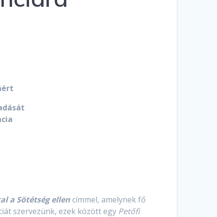
áért
adását
cia
al a Sötétség ellen
címmel, amelynek fő
ciát szervezünk, ezek között egy
Petőfi