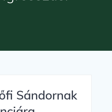
tőfi Sándornak
enciára