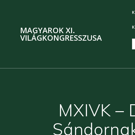
K
K
MAGYAROK XI.
VILÁGKONGRESSZUSA
S
f
MXIVK – D
Sándornak