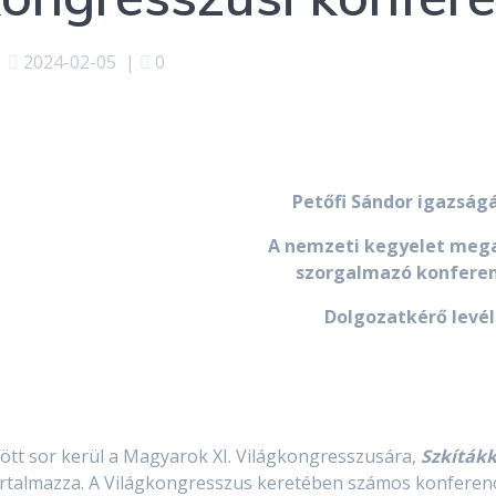
2024-02-05
|
0
Petőfi Sándor igazság
A nemzeti kegyelet meg
szorgalmazó konferen
Dolgozatkérő levél
zött sor kerül a Magyarok XI. Világkongresszusára,
Szkítákk
 tartalmazza. A Világkongresszus keretében számos konferen