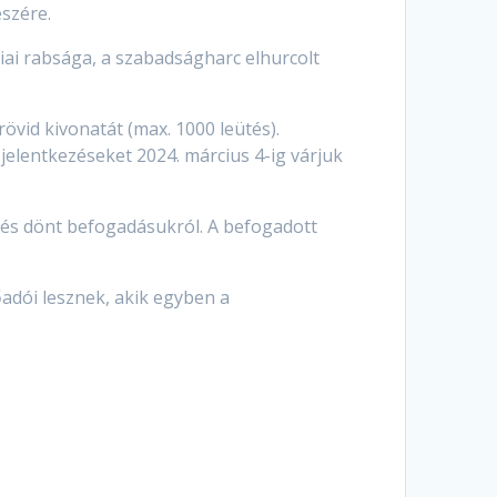
szére.
riai rabsága, a szabadságharc elhurcolt
övid kivonatát (max. 1000 leütés).
jelentkezéseket 2024. március 4-ig várjuk
, és dönt befogadásukról. A befogadott
adói lesznek, akik egyben a