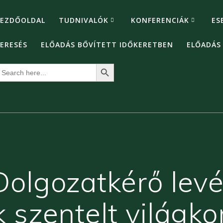
EZDŐOLDAL
TUDNIVALÓK
KONFERENCIÁK
ES
ERESÉS
ELŐADÁS BŐVÍTETT IDŐKERETBEN
ELŐADÁS
Search Button
earch
or:
olgozatkérő levél
 szentelt világko