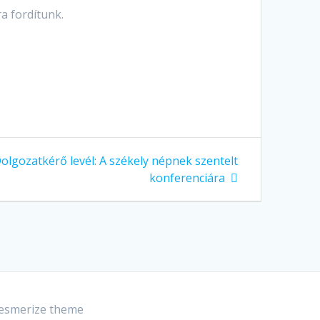
a fordítunk.
olgozatkérő levél: A székely népnek szentelt
konferenciára
smerize theme