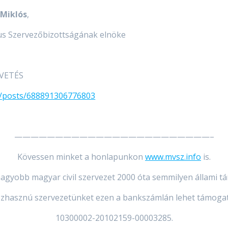
iklós
,
s Szervezőbizottságának elnöke
PVETÉS
g/posts/688891306776803
————————————————————————–
Kövessen minket a honlapunkon
www.mvsz.info
is.
egnagyobb magyar civil szervezet 2000 óta semmilyen állami 
zhasznú szervezetünket ezen a bankszámlán lehet támogat
10300002-20102159-00003285.