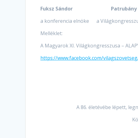
Fuksz Sándor Patrubány M
a konferencia elnöke a Világkongresszu
Melléklet:
A Magyarok XI. Világkongresszusa – ALA
https://www.facebook.com/vilagszovetse
A 86. életévébe lépett, l
Kö