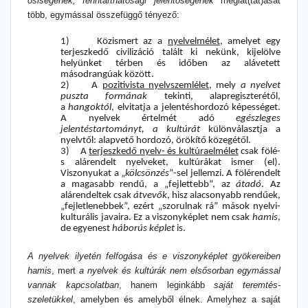
ősiségének, fenntarthatósági jelentőségének
meglát(tat)ását
több, egymással összefüggő tényező:
1)
Közismert az a
nyelvelmélet
, amelyet egy
terjeszkedő civilizáció talált ki nekünk, kijelölve
helyünket térben és időben az alávetett
másodrangúak között.
2)
A
pozitivista nyelvszemlélet
, mely
a nyelvet
puszta formának
tekinti, alapregiszterétől,
a
hangoktól
, elvitatja a jelentéshordozó képességet.
A nyelvek értelmét adó
egészleges
jelentéstartományt, a
kultúrát
különválasztja a
nyelvtől: alapvető hordozó, örökítő közegétől.
3)
A
terjeszkedő nyelv- és kultúraelmélet
csak fölé-
s alárendelt nyelveket, kultúrákat ismer (el).
Viszonyukat a „
kölcsönzés
”-sel jellemzi. A fölérendelt
a magasabb rendű, a „fejlettebb”, az
átadó
. Az
alárendeltek csak
átvevők
, hisz alacsonyabb rendűek,
„fejletlenebbek”, ezért „szorulnak rá” mások nyelvi-
kulturális javaira. Ez a viszonyképlet nem csak
hamis
,
de egyenest
háborús képlet
is.
A nyelvek ilyetén felfogása és e viszonyképlet gyökereiben
hamis
, mert
a nyelvek és kultúrák nem elsősorban egymással
vannak kapcsolatban
, hanem leginkább
saját teremtés-
szeletükkel
, amelyben és amelyből élnek. Amelyhez a saját