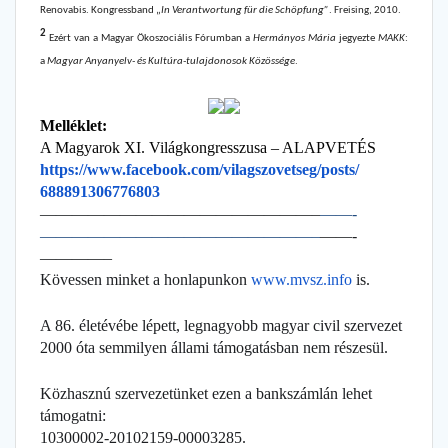
Renovabis. Kongressband „
In Verantwortung für die Schöpfung”
. Freising, 2010.
2
Ezért van a Magyar Ökoszociális Fórumban a
Hermányos Mária
jegyezte
MAKK
:
a
Magyar Anyanyelv- és Kultúra-tulajdonosok Közössége
.
Melléklet:
A Magyarok XI. Világkongresszusa – ALAPVETÉS
https://www.facebook.com/
vilagszovetseg/posts/
688891306776803
——————————
———————–
——-
——————————
———————–
——-
————–
Kövessen minket a honlapunkon
www.mvsz.info
is.
A 86. életévébe lépett, legnagyobb magyar civil szervezet
2000 óta semmilyen állami támogatásban nem részesül.
Közhasznú szervezetünket ezen a bankszámlán lehet
támogatni:
10300002-20102159-00003285.