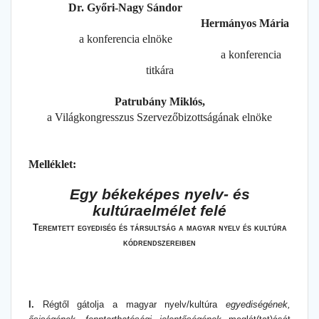
Dr. Győri-Nagy Sándor
Hermányos Mária
a konferencia elnöke
a konferencia
titkára
Patrubány Miklós,
a Világkongresszus Szervezőbizottságának elnöke
Melléklet:
Egy békeképes nyelv- és
kultúraelmélet felé
Teremtett egyediség és társultság a magyar nyelv és kultúra
kódrendszereiben
I.
Régtől gátolja a magyar nyelv/kultúra
egyediségének,