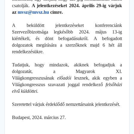
csatolják.
A jelentkezéseket 2024. április 29-ig várjuk
az
mvsz@mvsz.hu
címre.
A beküldött jelentkezéseket konferenciánk
Szervezőbizottsága legkésőbb 2024. május 13-ig
kiértékeli, és dönt befogadásukról. A befogadott
dolgozatok megírására a szerzőknek majd 6 hét áll
rendelkezésükre.
Tudatjuk, hogy mindazok, akiknek befogadjuk a
dolgozatát, a Magyarok XI.
Világkongresszusának
előadói
lesznek, akik egyben a
Világkongresszus szavazati joggal rendelkező
felsőházi
elvű küldöttei
.
Szeretettel várjuk érdeklődő nemzettársaink jelentkezését.
Budapest, 2024. március 27.