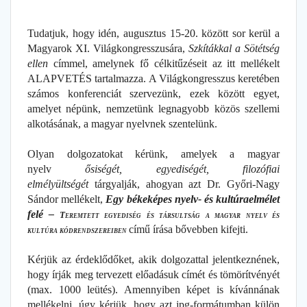
Tudatjuk, hogy idén, augusztus 15-20. között sor kerül a
Magyarok XI. Világkongresszusára,
Szkítákkal a Sötétség
ellen
címmel, amelynek fő célkitűzéseit az itt mellékelt
ALAPVETÉS tartalmazza. A Világkongresszus keretében
számos konferenciát szervezünk, ezek között egyet,
amelyet népünk, nemzetünk legnagyobb közös szellemi
alkotásának, a magyar nyelvnek szentelünk.
Olyan dolgozatokat kérünk, amelyek a magyar
nyelv
ősiségét, egyediségét, filozófiai
elmélyültségét
tárgyalják, ahogyan azt Dr. Győri-Nagy
Sándor mellékelt,
Egy békeképes nyelv- és kultúraelmélet
felé –
Teremtett egyediség és társultság a magyar nyelv és
című írása bővebben kifejti.
kultúra kódrendszereiben
Kérjük az érdeklődőket, akik dolgozattal jelentkeznének,
hogy írják meg tervezett előadásuk címét és tömörítvényét
(max. 1000 leütés). Amennyiben képet is kívánnának
mellékelni, úgy kérjük, hogy azt jpg-formátumban külön