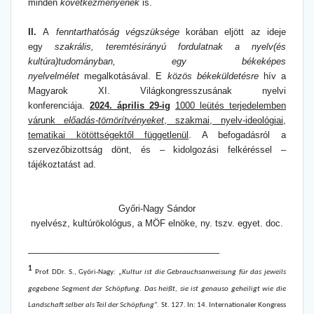
minden
következményének
is.
II.
A
fenntarthatóság végszüksége
korában eljött az ideje
egy
szakrális, teremtésirányú fordulatnak a nyelv(és
kultúra)tudományban, egy békeképes
nyelvelmélet
megalkotásával. E
közös békeküldetésre
hív a
Magyarok XI. Világkongresszusának nyelvi
konferenciája.
2024. április 29-ig
1000 leütés terjedelemben
várunk
előadás-tömörítvényeket
, szakmai, nyelv-ideológiai,
tematikai kötöttségektől függetlenül
. A befogadásról a
szervezőbizottság dönt, és ‒ kidolgozási felkéréssel ‒
tájékoztatást ad.
Győri-Nagy Sándor
nyelvész, kultúrökológus, a MÖF elnöke, ny. tszv. egyet. doc.
——————————
——————————
—
1
Prof. DDr. S., Győri-Nagy: „
Kultur ist die Gebrauchsanweisung für das jeweils
gegebene Segment der Schöpfung. Das heißt, sie ist genauso geheiligt wie die
Landschaft selber als Teil der Schöpfung
”. St. 127. In: 14. Internationaler Kongress