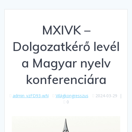
MXIVK –
Dolgozatkérő levél
a Magyar nyelv
konferenciára
admin_vzFD93-wN
Világkongresszus
2024-03-29
|
0