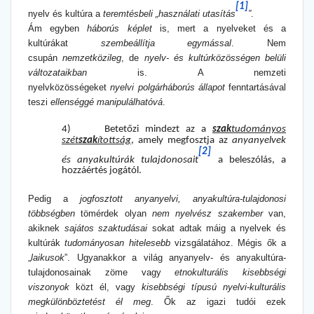
[1]
nyelv és kultúra a
teremtésbeli „használati utasítás
”
.
Ám egyben
háborús képlet
is, mert a nyelveket és a
kultúrákat
szembeállítja egymással
. Nem
csupán
nemzetközileg
, de
nyelv- és kultúrközösségen belüli
változataikban
is. A nemzeti
nyelvközösségeket
nyelvi
polgárháborús állapot
fenntartásával
teszi
ellenséggé manipulálhatóvá
.
4)
Betetőzi mindezt az a
szak
tudományos
szét
szak
ítottság
, amely megfosztja az
anyanyelvek
[2]
és anyakultúrák tulajdonosait
a beleszólás, a
hozzáértés jogától.
Pedig a
jogfosztott anyanyelvi, anyakultúra-tulajdonosi
többségben
tömérdek olyan
nem nyelvész szakember
van,
akiknek
sajátos szaktudásai
sokat adtak máig a nyelvek és
kultúrák
tudományosan hitelesebb
vizsgálatához. Mégis ők a
„
laikusok
”. Ugyanakkor a világ anyanyelv- és anyakultúra-
tulajdonosainak zöme vagy
etnokulturális kisebbségi
viszonyok
közt él, vagy
kisebbségi típusú nyelvi-kulturális
megkülönböztetést él meg
. Ők az igazi tudói ezek