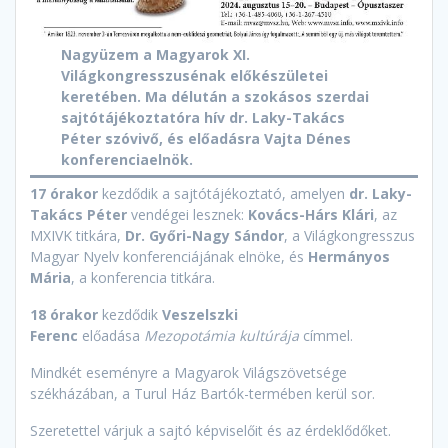
Nagyüzem a Magyarok XI.
Világkongresszusénak előkészületei
keretében. Ma délután a szokásos szerdai
sajtótájékoztatóra hív dr. Laky-Takács
Péter szóvivő, és előadásra Vajta Dénes
konferenciaelnök.
17 órakor
kezdődik a sajtótájékoztató, amelyen
dr. Laky-
Takács Péter
vendégei lesznek:
Kovács-Hárs Klári
, az
MXIVK titkára,
Dr. Győri-Nagy Sándor
, a Világkongresszus
Magyar Nyelv konferenciájának elnöke, és
Hermányos
Mária
, a konferencia titkára.
18 órakor
kezdődik
Veszelszki
Ferenc
előadása
Mezopotámia kultúrája
címmel.
Mindkét eseményre a Magyarok Világszövetsége
székházában, a Turul Ház Bartók-termében kerül sor.
Szeretettel várjuk a sajtó képviselőit és az érdeklődőket.