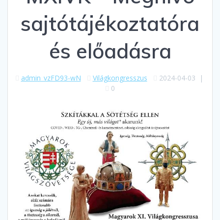
sajtótájékoztatóra
és előadásra
admin_vzFD93-wN
Világkongresszus
2024-04-03
|
0