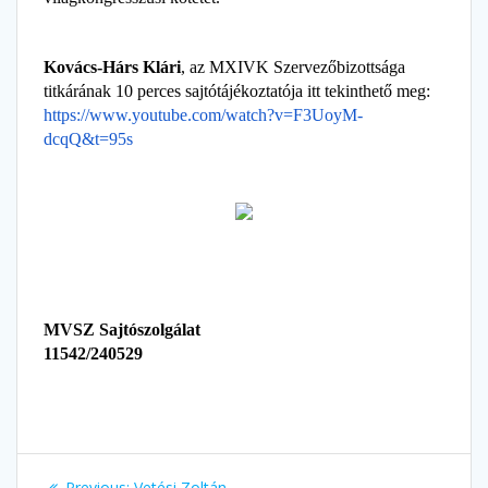
Kovács-Hárs Klári
, az MXIVK Szervezőbizottsága
titkárának 10 perces sajtótájékoztatója itt tekinthető meg:
https://www.youtube.com/watch?
v=F3UoyM-
dcqQ&t=95s
MVSZ Sajtószolgálat
11542/240529
Previous:
Vetési Zoltán