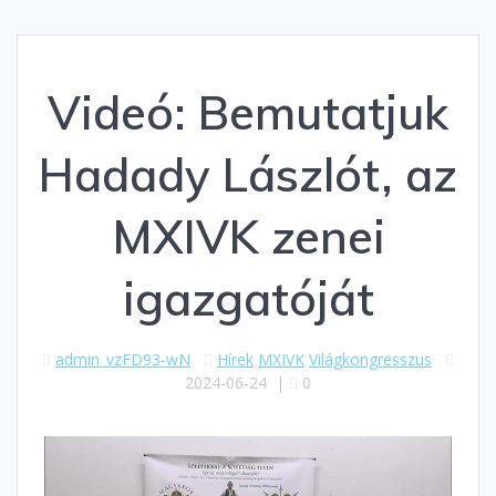
Videó: Bemutatjuk
Hadady Lászlót, az
MXIVK zenei
igazgatóját
admin_vzFD93-wN
Hírek
MXIVK
Világkongresszus
2024-06-24
|
0