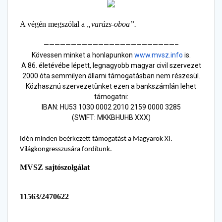
A végén megszólal a
„varázs-oboa”.
——————————
——————————
————–
Kövessen minket a honlapunkon
www.mvsz.info
is.
A 86. életévébe lépett, legnagyobb magyar civil szervezet
2000 óta semmilyen állami támogatásban nem részesül.
Közhasznú szervezetünket ezen a bankszámlán lehet
támogatni:
IBAN: HU53 1030 0002 2010 2159 0000 3285
(SWIFT: MKKBHUHB XXX)
Idén
minden beérkezett támogatást a Magyarok XI.
Világkongresszusára fordítunk.
MVSZ sajtószolgálat
11563/2470622