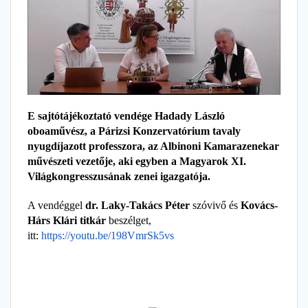
E sajtótájékoztató vendége Hadady László
oboaművész, a Párizsi Konzervatórium tavaly
nyugdíjazott professzora, az Albinoni Kamarazenekar
művészeti vezetője, aki egyben a Magyarok XI.
Világkongresszusának zenei igazgatója.
A vendéggel
dr. Laky-Takács Péter
szóvivő és
Kovács-
Hárs Klári titkár
beszélget,
itt:
https://youtu.be/198VmrSk5vs