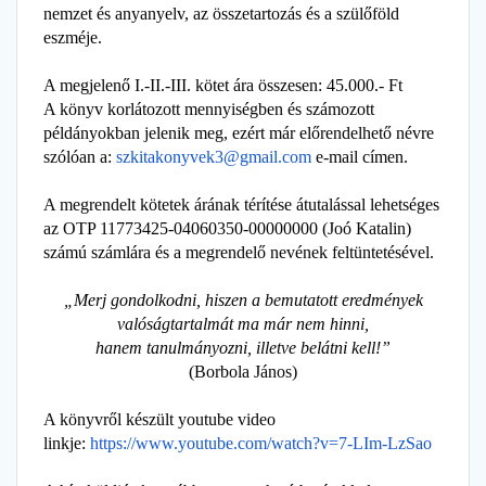
nemzet és anyanyelv, az összetartozás és a szülőföld
eszméje.
A megjelenő I.-II.-III. kötet ára összesen: 45.000.- Ft
A könyv korlátozott mennyiségben és számozott
példányokban jelenik meg, ezért már előrendelhető névre
szólóan a:
szkitakonyvek3@gmail.com
e-mail címen.
A megrendelt kötetek árának térítése átutalással lehetséges
az OTP 11773425-04060350-00000000 (Joó Katalin)
számú számlára és a megrendelő nevének feltüntetésével.
„Merj gondolkodni, hiszen a bemutatott eredmények
valóságtartalmát ma már nem hinni,
hanem tanulmányozni, illetve belátni kell!”
(Borbola János)
A könyvről készült youtube video
linkje:
https://www.youtube.com/watch?
v=7-LIm-LzSao