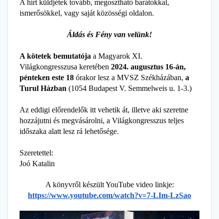
A hírt küldjétek tovább, megosztható barátokkal,
ismerősökkel, vagy saját közösségi oldalon.
Áldás és Fény van velünk!
A kötetek bemutatója
a Magyarok XI.
Világkongresszusa keretében
2024. augusztus 16-án,
pénteken este 18
órakor lesz a MVSZ Székházában,
a
Turul Házban
(1054 Budapest V. Semmelweis u. 1-3.)
Az eddigi előrendelők itt vehetik át, illetve aki szeretne
hozzájutni és megvásárolni, a Világkongresszus teljes
időszaka alatt lesz rá lehetősége.
Szeretettel:
Joó Katalin
A könyvről készült YouTube video linkje:
https://www.youtube.com/watch?
v=7-LIm-LzSao