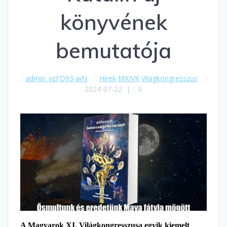
könyvének
bemutatója
admin_vzFD93-wN
Hírek
MXIVK
Világkongresszus
2024-07-22
|
0
A Magyarok XI. Világkongresszusa egyik kiemelt