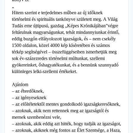
„
Hitem szerint e terjedelmes műben az új időknek
történelmi és spirituális tankönyve született meg. A Világ
Tudás eme újtipusú, gazdag „Képes Krónikájában”végre
feltárulnak magyarságunkat, tehát mindannyiunkat érintő,
eddig buzgón elfátyolozott igazságok, és – nem csekély
1500 oldalon, közel 4000 kép kíséretében és számos
térkép segítségével – összefüggéseiben ismerhetjük meg
sok év-százezredes történelmi múltunkat, szellemi
gyökereinket, őshagyatékunkat, és a bennünk szunnyadó
különleges lelki-szellemi értékeket.
Ajánlom
– az ébredőknek,
– az igényeseknek
– az előítéletektől mentes gondolkodó igazságkeresőknek,
– azoknak, akik nem rettennek meg az igazságtól és
mernek szembenézni vele,
– azoknak, akik eddig azt hitték, hogy tudják az igazságot,
– azoknak, akiknek még fontos az Élet Szentsége, a Haza,