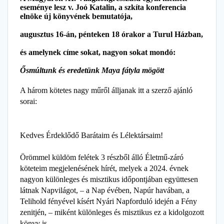
eseménye lesz v. Joó Katalin, a szkíta konferencia
elnöke új könyvének bemutatója,
augusztus 16-án, pénteken 18 órakor a Turul Házban,
és amelynek címe sokat, nagyon sokat mondó:
Ősmúltunk és eredetünk Maya fátyla mögött
A három kötetes nagy műről álljanak itt a szerző ajánló
sorai:
Kedves Érdeklődő Barátaim és Lélektársaim!
Örömmel küldöm felétek 3 részből álló Életmű-záró
köteteim megjelenésének hírét, melyek a 2024. évnek
nagyon különleges és misztikus időpontjában együttesen
látnak Napvilágot, – a Nap évében, Napúr havában, a
Telihold fényével kísért Nyári Napforduló idején a Fény
zenitjén, – miként különleges és misztikus ez a kidolgozott
könyv is.