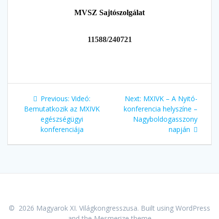
MVSZ Sajtószolgálat
11588/240721
Previous:
Videó:
Next:
MXIVK – A Nyitó-
Bemutatkozik az MXIVK
konferencia helyszíne –
egészségügyi
Nagyboldogasszony
konferenciája
napján
© 2026 Magyarok XI. Világkongresszusa. Built using WordPress
and the
Mesmerize theme