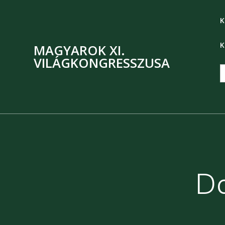
K
K
MAGYAROK XI.
VILÁGKONGRESSZUSA
S
f
D