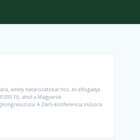
ra, amely határozatokat hoz, és elfogadja
10.000 Ft), ahol a Magyarok
lágkongresszusa. A Záró-konferencia műsora