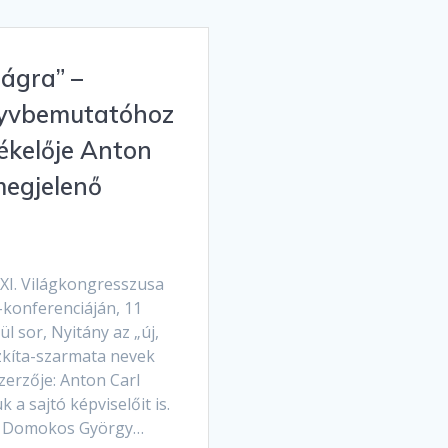
lágra” –
önyvbemutatóhoz
ékelője Anton
megjelenő
 XI. Világkongresszusa
-konferenciáján, 11
 sor, Nyitány az „új,
zkíta-szarmata nevek
zerzője: Anton Carl
 a sajtó képviselőit is.
ga Domokos György…