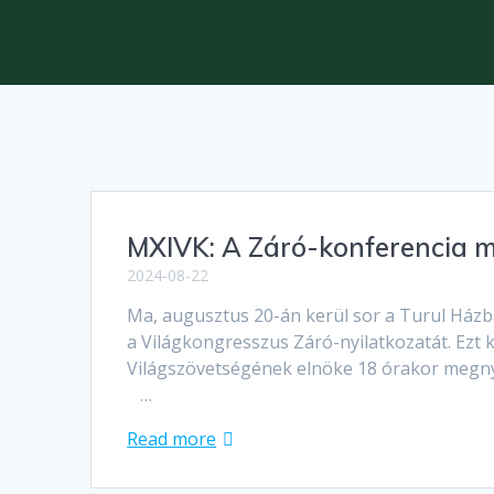
MXIVK: A Záró-konferencia 
2024-08-22
Ma, augusztus 20-án kerül sor a Turul Házb
a Világkongresszus Záró-nyilatkozatát. Ezt k
Világszövetségének elnöke 18 órakor megnyi
…
Read more