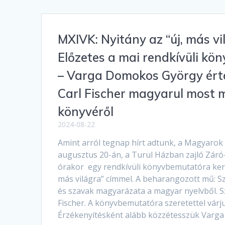
MXIVK: Nyitány az “új, más vi
Előzetes a mai rendkívüli k
– Varga Domokos György ért
Carl Fischer magyarul most 
könyvéről
2024-08-22
Amint arról tegnap hírt adtunk, a Magyarok
augusztus 20-án, a Turul Házban zajló Záró
órakor egy rendkívüli könyvbemutatóra kerül
más világra” címmel. A beharangozott mű: S
és szavak magyarázata a magyar nyelvből. S
Fischer. A könyvbemutatóra szeretettel várjuk
Érzékenyítésként alább közzétesszük Var