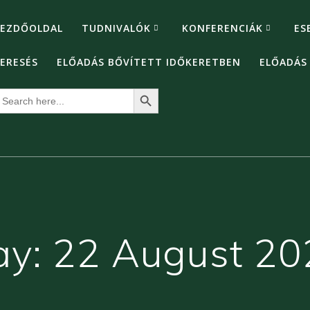
EZDŐOLDAL
TUDNIVALÓK
KONFERENCIÁK
ES
ERESÉS
ELŐADÁS BŐVÍTETT IDŐKERETBEN
ELŐADÁS
Search Button
earch
or:
ay:
22 August 20