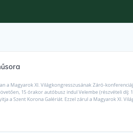
műsora
an a Magyarok XI. Világkongresszusának Záró-konferenciájá
övetően, 15 órakor autóbusz indul Velembe (részvételi díj: 
tja a Szent Korona Galériát. Ezzel zárul a Magyarok XI. Vi