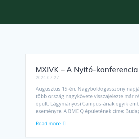
MXIVK – A Nyitó-konferencia
2024-07-27
Augusztus 15-én, Nagyboldogasszony napján 
több ország nagykövete visszajelezte már r
épült, Lágymányosi Campus-ának egyik emble
eseményre. A BME Q épületének címe: Buda
Read more