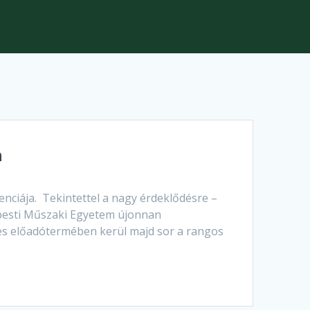
n
ciája. Tekintettel a nagy érdeklődésre –
apesti Műszaki Egyetem újonnan
es előadótermében kerül majd sor a rangos