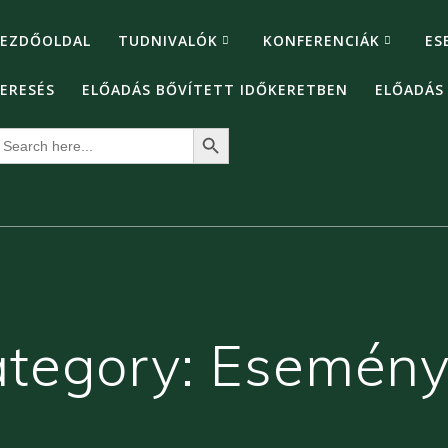
EZDŐOLDAL
TUDNIVALÓK
KONFERENCIÁK
ES
ERESÉS
ELŐADÁS BŐVÍTETT IDŐKERETBEN
ELŐADÁS
Search Button
earch
or:
tegory:
Esemény