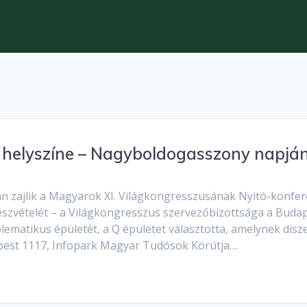
 helyszíne – Nagyboldogasszony napjá
zajlik a Magyarok XI. Világkongresszusának Nyitó-konferen
észvételét – a Világkongresszus szervezőbizottsága a Bud
matikus épületét, a Q épületet választotta, amelynek dísz
pest 1117, Infopark Magyar Tudósok Körútja…