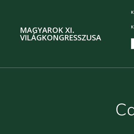
K
K
MAGYAROK XI.
VILÁGKONGRESSZUSA
S
f
Ca