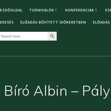
EZDŐOLDAL
TUDNIVALÓK
KONFERENCIÁK
ES
ERESÉS
ELŐADÁS BŐVÍTETT IDŐKERETBEN
ELŐADÁS
Search Button
earch
or:
 Bíró Albin – Pál