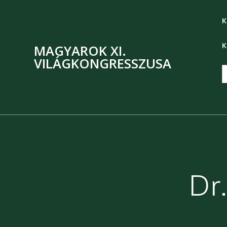
K
K
MAGYAROK XI.
VILÁGKONGRESSZUSA
S
f
Dr.