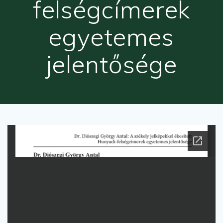
felségcímerek
egyetemes
jelentősége