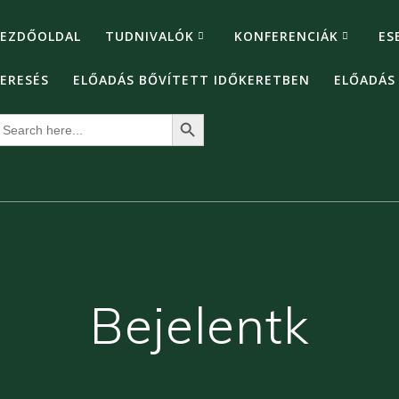
EZDŐOLDAL
TUDNIVALÓK
KONFERENCIÁK
ES
ERESÉS
ELŐADÁS BŐVÍTETT IDŐKERETBEN
ELŐADÁS
Search Button
earch
or:
Bejelentk