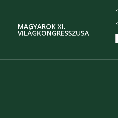
K
K
MAGYAROK XI.
VILÁGKONGRESSZUSA
S
f