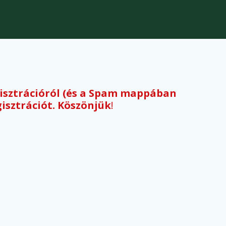
gisztrációról (és a Spam mappában
gisztrációt. Köszönjük
!