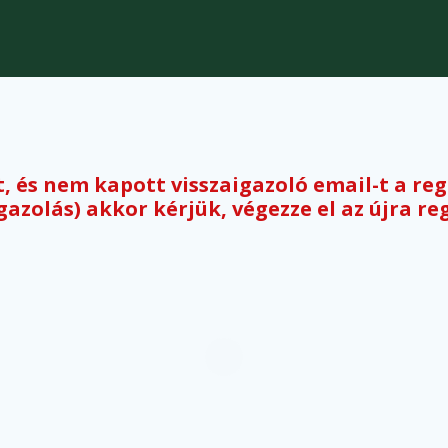
 és nem kapott visszaigazoló email-t a re
gazolás) akkor kérjük, végezze el az újra re